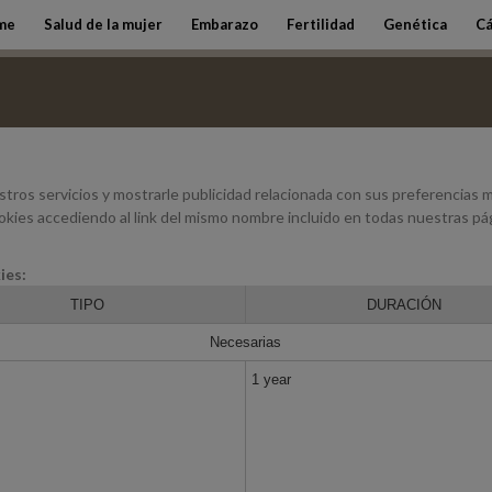
me
Salud de la mujer
Embarazo
Fertilidad
Genética
Cá
stros servicios y mostrarle publicidad relacionada con sus preferencias 
kies accediendo al link del mismo nombre incluido en todas nuestras pág
ies:
TIPO
DURACIÓN
Necesarias
1 year