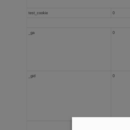
test_cookie
0
_ga
0
_gid
0