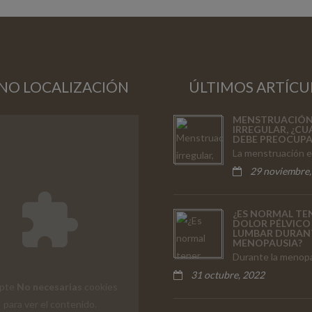
NO LOCALIZACIÓN
ÚLTIMOS ARTÍCU
MENSTRUACIÓ
IRREGULAR, ¿C
DEBE PREOCUP
La menstruación 
29 noviembre,
¿ES NORMAL TE
DOLOR PÉLVICO
LUMBAR DURAN
MENOPAUSIA?
Durante la menop
31 octubre, 2022
pte
No necesarias
cookies
para ver el contenido.