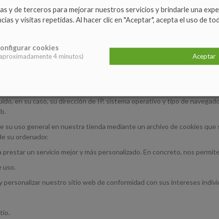
as y de terceros para mejorar nuestros servicios y brindarle una exp
1 minute
as y visitas repetidas. Al hacer clic en "Aceptar", acepta el uso de to
onfigurar cookies
 aproximadamente 4 minutos)
Aceptar
o, en su caso, su dirección de IP, sistema operativo y tipo de navegador
b.
 su uso general en nuestra tienda mediante un archivo de cookies que s
de su ordenador.
 prestar un servicio mejor y más personalizado. En concreto, nos permit
 uso.
 personalizar nuestro sitio web de conformidad con sus intereses indivi
tio.