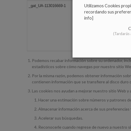
Utilizamos Cookies propi
_gat_UA-113016669-1
0
recordando sus preferenci
info]
C
(Tardarás
Podemos recabar información sobre su ordenador, incluid
estadísticos sobre cómo navegas por nuestro sitio We
Por la misma razón, podemos obtener información sobre
contienen información que se transfiere al disco duro 
Las cookies nos ayudan a mejorar nuestro sitio Web y a
Hacer una estimación sobre números y patrones de
Almacenar información acerca de sus preferencias y
Acelerar sus búsquedas.
Reconocerle cuando regrese de nuevo a nuestro si