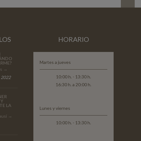
LOS
HORARIO
N
UÁNDO
Martes a jueves
ARME?
es
10:00 h. - 13:30 h.
 2022
16:30 h. a 20:00 h.
NER
 Y
TE LA
Lunes y viernes
ausi
10:00 h. - 13:30 h.