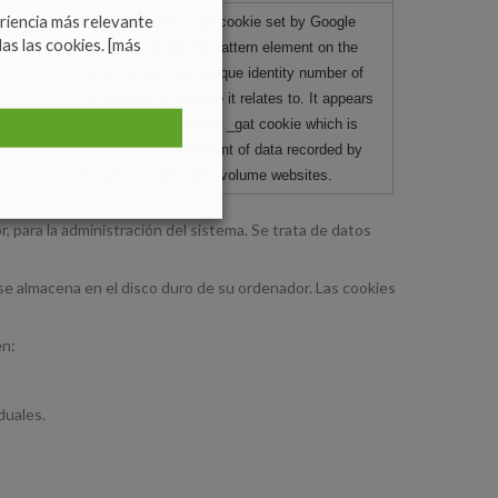
eriencia más relevante
This is a pattern type cookie set by Google
das las cookies.
[más
Analytics, where the pattern element on the
name contains the unique identity number of
the account or website it relates to. It appears
to be a variation of the _gat cookie which is
used to limit the amount of data recorded by
Google on high traffic volume websites.
, para la administración del sistema. Se trata de datos
e almacena en el disco duro de su ordenador. Las cookies
en:
duales.