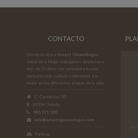
CONTACTO
PLA
Desde la clínica
Arnott Ginecólogos
Salud de la Mujer trabajamos desde hace
más de 25 años con seriedad e ilusión
para procurar cuidado y bienestar a la
mujer en las diferentes etapas de la vida.
C/ Cervantes 20
33004 Oviedo
985 271 320
info@arnottginecologos.com
Ace
Parking: