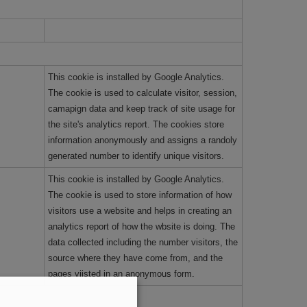
This cookie is installed by Google Analytics.
The cookie is used to calculate visitor, session,
camapign data and keep track of site usage for
the site's analytics report. The cookies store
information anonymously and assigns a randoly
generated number to identify unique visitors.
This cookie is installed by Google Analytics.
The cookie is used to store information of how
visitors use a website and helps in creating an
analytics report of how the wbsite is doing. The
data collected including the number visitors, the
source where they have come from, and the
pages viisted in an anonymous form.