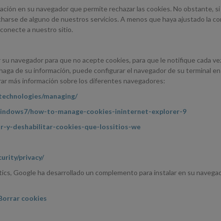
ación en su navegador que permite rechazar las cookies. No obstante, si
harse de alguno de nuestros servicios. A menos que haya ajustado la c
conecte a nuestro sitio.
 su navegador para que no acepte cookies, para que le notifique cada vez
aga de su información, puede configurar el navegador de su terminal en
rar más información sobre los diferentes navegadores:
/technologies/managing/
windows7/how-to-manage-cookies-ininternet-explorer-9
tar-y-deshabilitar-cookies-que-lossitios-we
urity/privacy/
tics, Google ha desarrollado un complemento para instalar en su navegad
Borrar cookies