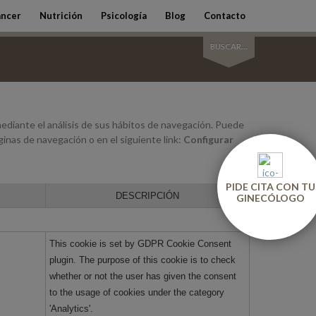
ncer
Nutrición
Psicología
Blog
Contacto
BUSCAR...
mediante el análisis de sus hábitos de navegación. Puede
inas de navegación o en el siguiente link:
Configurar
PIDE CITA CON TU
DESCRIPCIÓN
GINECÓLOGO
This cookie is set by GDPR Cookie Consent
plugin. The purpose of this cookie is to check
whether or not the user has given the consent
to the usage of cookies under the category
'Analytics'.