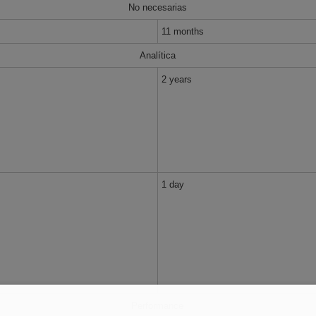
No necesarias
11 months
Analítica
2 years
1 day
Performance