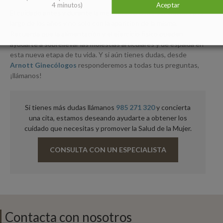
4 minutos)
Aceptar
El cuidado antes y durante la menopausia debe ser tratado a lo
largo de los años y no solo con la aparición de la misma.
Recuerda que la alimentación y el ejercicio físico pueden
ayudarte a sobrellevar las molestias articulares y de espalda en
esta nueva etapa de tu vida. Y si aún tienes dudas, desde
Arnott Ginecólogos
responderemos a todas tus preguntas,
¡llámanos!
Si tienes más dudas llámanos
985 271 320
y concierta
una cita, estamos deseando ayudarte a obtener los
cuidado que necesitas y promover la Salud de la Mujer.
CONSULTA CON UN ESPECIALISTA
Contacta con nosotros