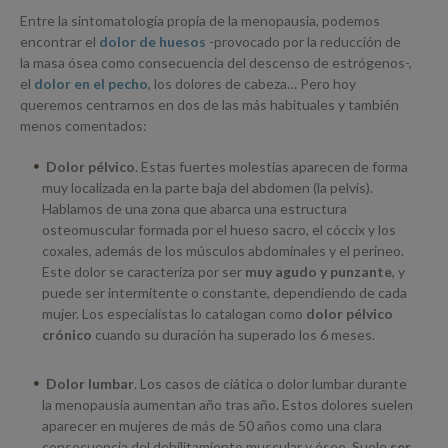
Entre la sintomatología propia de la menopausia, podemos
encontrar el
dolor de huesos
-provocado por la reducción de
la masa ósea como consecuencia del descenso de estrógenos-,
el
dolor en el pecho
, los dolores de cabeza… Pero hoy
queremos centrarnos en dos de las más habituales y también
menos comentados:
Dolor pélvico
. Estas fuertes molestias aparecen de forma
muy localizada en la parte baja del abdomen (la pelvis).
Hablamos de una zona que abarca una estructura
osteomuscular formada por el hueso sacro, el cóccix y los
coxales, además de los músculos abdominales y el perineo.
Este dolor se caracteriza por ser
muy agudo y punzante
, y
puede ser intermitente o constante, dependiendo de cada
mujer. Los especialistas lo catalogan como
dolor pélvico
crónico
cuando su duración ha superado los 6 meses.
Dolor lumbar
. Los casos de ciática o dolor lumbar durante
la menopausia aumentan año tras año. Estos dolores suelen
aparecer en mujeres de más de 50 años como una clara
consecuencia del debilitamiento muscular y óseo. Suele
ser