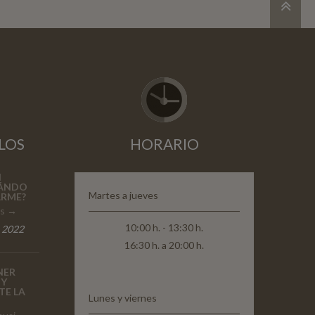
LOS
HORARIO
N
UÁNDO
Martes a jueves
ARME?
es
10:00 h. - 13:30 h.
 2022
16:30 h. a 20:00 h.
NER
 Y
TE LA
Lunes y viernes