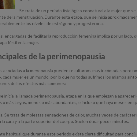
Se trata de un periodo fisiológico connatural a la mujer que s
 de la menstruación. Durante esta etapa, que se inicia aproximadamente
derablemente los niveles de estrógeno y progesterona.
 encargadas de facilitar la reproducción femenina implica por un lado, qu
pa fértil en la mujer.
ncipales de la perimenopausia
s asociadas a la menopausia pueden resultarnos muy incómodas pero no 
, cada mujer es un mundo, por lo que no todas sufrimos los mismos sínto
lgunos de los efectos más comunes:
s se inicia la llamada perimenopausia, etapa en la que empiezan a aparecer
as o más largas, menos o más abundantes, e incluso que haya meses en que
os
. Se trata de molestas sensaciones de calor, muchas veces de carácte
la cara y a la parte superior del cuerpo. Suelen durar pocos minutos.
nte habitual que durante este periodo exista cierta dificultad para concil