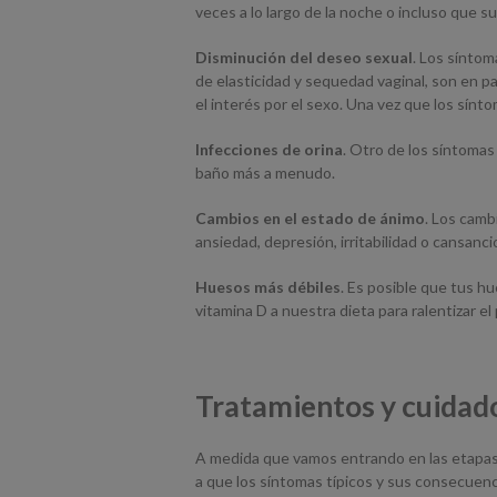
veces a lo largo de la noche o incluso que s
Disminución del deseo sexual
. Los síntom
de elasticidad y sequedad vaginal, son en p
el interés por el sexo. Una vez que los sín
Infecciones de orina
. Otro de los síntomas
baño más a menudo.
Cambios en el estado de ánimo
. Los camb
ansiedad, depresión, irritabilidad o cansanci
Huesos más débiles
. Es posible que tus h
vitamina D a nuestra dieta para ralentizar el
Tratamientos y cuidad
A medida que vamos entrando en las etapas 
a que los síntomas típicos y sus consecuenc