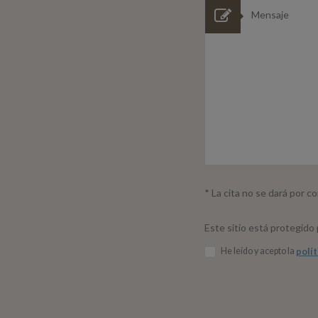
* La cita no se dará por c
Este sitio está protegido
He leído y acepto la
polít