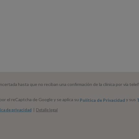
oncertada hasta que no reciban una confirmación de la clínica por vía telef
 por el reCaptcha de Google y se aplica su
y sus
Política de Privacidad
T
ica de privacidad
Detalle legal