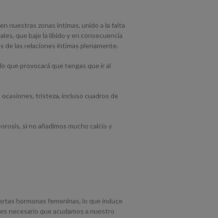
en nuestras zonas íntimas, unido a la falta
les, que baje la libido y en consecuencia
es de las relaciones íntimas plenamente.
 lo que provocará que tengas que ir al
ocasiones, tristeza, incluso cuadros de
orosis, si no añadimos mucho calcio y
iertas hormonas femeninas, lo que induce
os es necesario que acudamos a nuestro