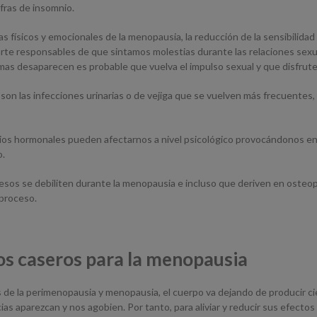
ufras de insomnio.
as físicos y emocionales de la menopausia, la reducción de la sensibilidad 
arte responsables de que sintamos molestias durante las relaciones sexua
tomas desaparecen es probable que vuelva el impulso sexual y que disfrut
 son las infecciones urinarias o de vejiga que se vuelven más frecuentes,
ios hormonales pueden afectarnos a nivel psicológico provocándonos en 
o.
uesos se debiliten durante la menopausia e incluso que deriven en osteop
 proceso.
os caseros para la menopausia
de la perimenopausia y menopausia, el cuerpo va dejando de producir c
ias aparezcan y nos agobien. Por tanto, para aliviar y reducir sus efect