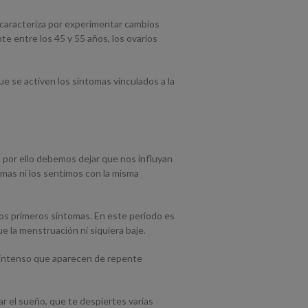
e caracteriza por experimentar cambios
 entre los 45 y 55 años, los ovarios
e se activen los síntomas vinculados a la
por ello debemos dejar que nos influyan
mas ni los sentimos con la misma
 los primeros síntomas. En este periodo es
 la menstruación ni siquiera baje.
r intenso que aparecen de repente
iar el sueño, que te despiertes varias