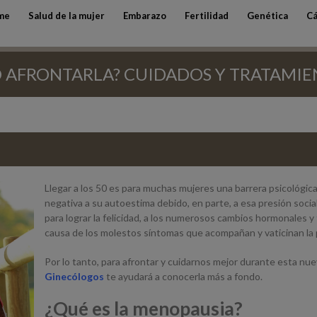
me
Salud de la mujer
Embarazo
Fertilidad
Genética
Cá
O AFRONTARLA? CUIDADOS Y TRATAMI
Llegar a los 50 es para muchas mujeres una barrera psicológic
negativa a su autoestima debido, en parte, a esa presión socia
para lograr la felicidad, a los numerosos cambios hormonales y
causa de los molestos síntomas que acompañan y vaticinan la 
Por lo tanto, para afrontar y cuidarnos mejor durante esta nue
Ginecólogos
te ayudará a conocerla más a fondo.
¿Qué es la menopausia?