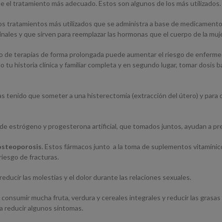
e el tratamiento más adecuado. Estos son algunos de los más utilizados.
los tratamientos más utilizados que se administra a base de medicamentos,
inales y que sirven para reemplazar las hormonas que el cuerpo de la muje
po de terapias de forma prolongada puede aumentar el riesgo de enferme
o tu historia clínica y familiar completa y en segundo lugar, tomar dosis 
e has tenido que someter a una histerectomía (extracción del útero) y par
 de estrógeno y progesterona artificial, que tomados juntos, ayudan a pre
 osteoporosis
. Estos fármacos junto a la toma de suplementos vitamínico
 riesgo de fracturas.
reducir las molestias y el dolor durante las relaciones sexuales.
e consumir mucha fruta, verdura y cereales integrales y reducir las grasas
ra reducir algunos síntomas.