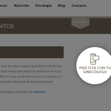
ncer
Nutrición
Psicología
Blog
Contacto
BUSCAR...
ENTOS
a que les preocupa y que afecta de forma
PIDE CITA CON TU
l que exige perseguir la eterna juventud
GINECÓLOGO
 físicos que se producen en su cuerpo y a
paulatina llegada de la menopausia.
va etapa, el equipo de
Arnott